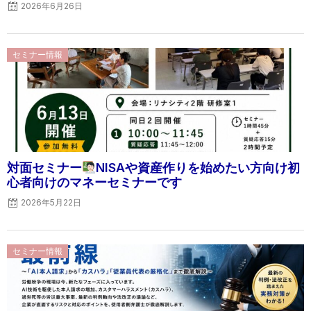
2026年6月26日
Posted
セミナー情報
on
対面セミナー
NISAや資産作りを始めたい方向け初
心者向けのマネーセミナーです
2026年5月22日
Posted
セミナー情報
on