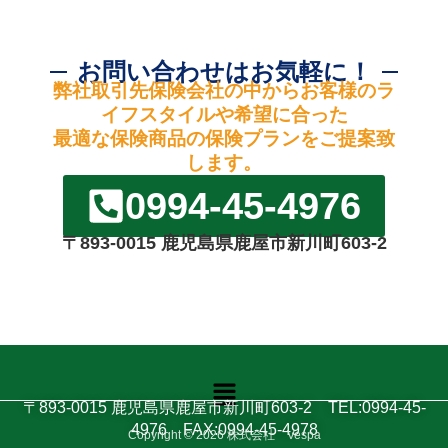
お問い合わせはお気軽に！
弊社取引先保険会社の中からお客様のラ
イフスタイルや希望に合った
最適な保険商品の保険プランをご提案致
します。
0994-45-4976
〒893-0015 鹿児島県鹿屋市新川町603-2
メ
ニ
〒893-0015 鹿児島県鹿屋市新川町603-2 TEL:0994-45-
ュ
4976 FAX:0994-45-4978
Copyright © 2026 株式会社 Vespa