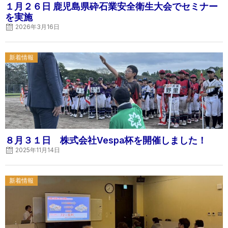
１月２６日 鹿児島県砕石業安全衛生大会でセミナー
を実施
2026年3月16日
Posted
新着情報
on
８月３１日 株式会社Vespa杯を開催しました！
2025年11月14日
Posted
新着情報
on