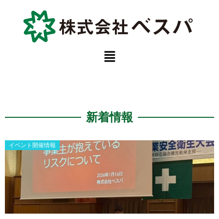
内
容
を
ス
メ
キ
ニ
ュ
ッ
ー
プ
新着情報
Posted
イベント開催情報
on