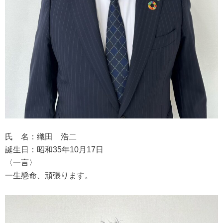
氏 名：織田 浩二
誕生日：昭和35年10月17日
〈一言〉
一生懸命、頑張ります。