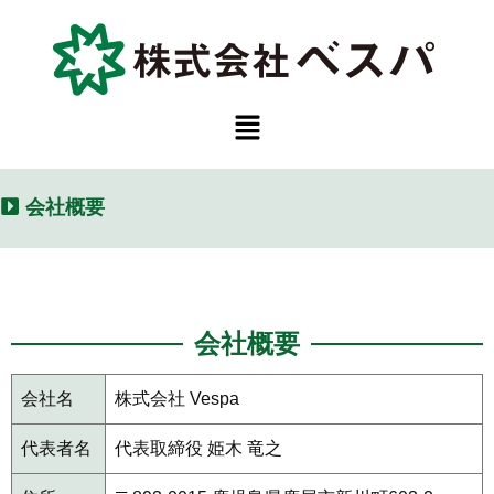
内
容
を
ス
メ
キ
ニ
ュ
ッ
ー
プ
会社概要
会社概要
会社名
株式会社 Vespa
代表者名
代表取締役 姫木 竜之