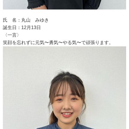
氏 名：丸山 みゆき
誕生日：12月13日
〈一言〉
笑顔を忘れずに元気〜勇気〜やる気〜で頑張ります。