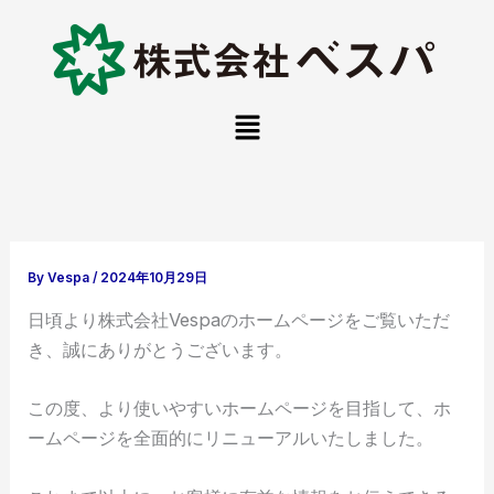
内
容
を
ス
メ
キ
ニ
ュ
ッ
ー
プ
By
Vespa
/
2024年10月29日
日頃より株式会社Vespaのホームページをご覧いただ
き、誠にありがとうございます。
この度、より使いやすいホームページを目指して、ホ
ームページを全面的にリニューアルいたしました。