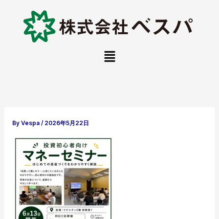
内
容
を
ス
メ
キ
ニ
ュ
ッ
ー
プ
By
Vespa
/
2026年5月22日