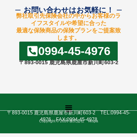
お問い合わせはお気軽に！
弊社取引先保険会社の中からお客様のラ
イフスタイルや希望に合った
最適な保険商品の保険プランをご提案致
します。
0994-45-4976
〒893-0015 鹿児島県鹿屋市新川町603-2
メ
ニ
〒893-0015 鹿児島県鹿屋市新川町603-2 TEL:0994-45-
ュ
4976 FAX:0994-45-4978
Copyright © 2026 株式会社 Vespa
ー