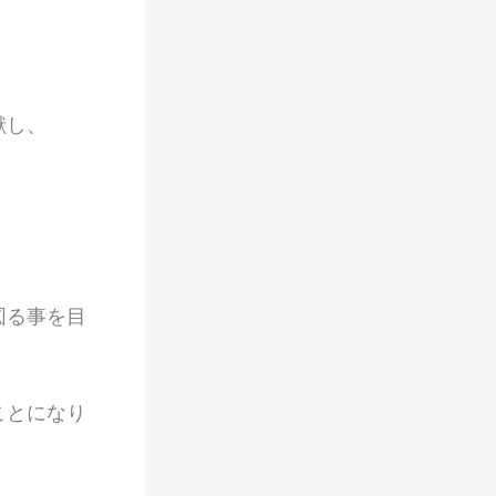
献し、
図る事を目
ことになり