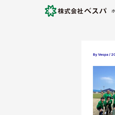
内
容
を
ス
キ
ッ
プ
By
Vespa
/
2