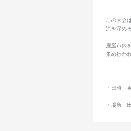
この大会
流を深め
鹿屋市内
集め行わ
・日時 
・場所 