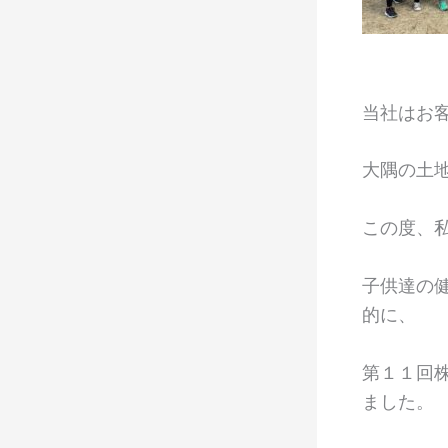
当社はお
大隅の土
この度、
子供達の
的に、
第１１回
ました。