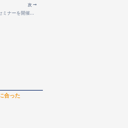
次
７月９日 マネーセミナーを開催しました！
に合った