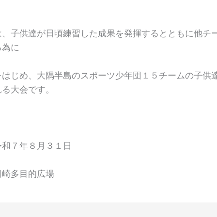
は、子供達が日頃練習した成果を発揮するとともに他チ
る為に
をはじめ、大隅半島のスポーツ少年団１５チームの子供
れる大会です。
令和７年８月３１日
田崎多目的広場